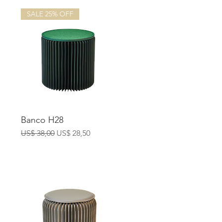
SALE 25% OFF
Banco H28
Precio
Precio de oferta
US$ 38,00
US$ 28,50