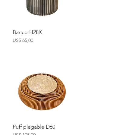
Banco H28X
Precio
US$ 65,00
Puff plegable D60
Precio
US$ 105,00