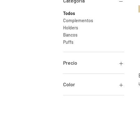
Categoría
Todos
Complementos
Holders
Bancos
Puffs
Precio
7 US$
105 US$
Color