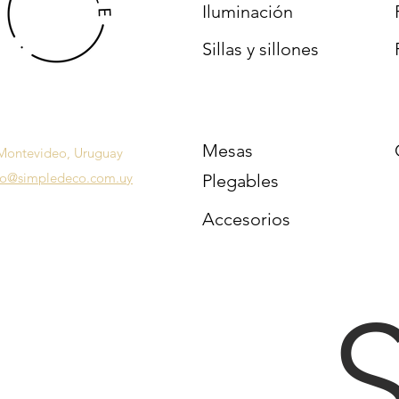
Iluminación
Sillas y sillones
Mesas
Montevideo, Uruguay
fo@simpledeco.com.uy
Plegables
Accesorios