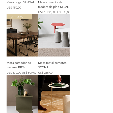
Mesa nogal SENDAI
Mesa comedor de
madera de pino MILAN
Precio
US$ 950,00
Precio
Precio de oferta
US$ 1.190,00
US$ 833,00
SALE 30% OFF
Mesa comedor de
Mesa metal cemento
madera IBIZA
STONE
Precio
Precio de oferta
Precio
US$ 870,00
US$ 609,00
US$ 255,00