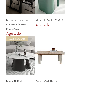
Mesa de comedor
Mesa de Metal MM03
madera y hierro
Agotado
MONACO
Agotado
CONSULTAR
Mesa TURIN
Banco CAPRI chico
Agotado
Precio
US$ 205,00