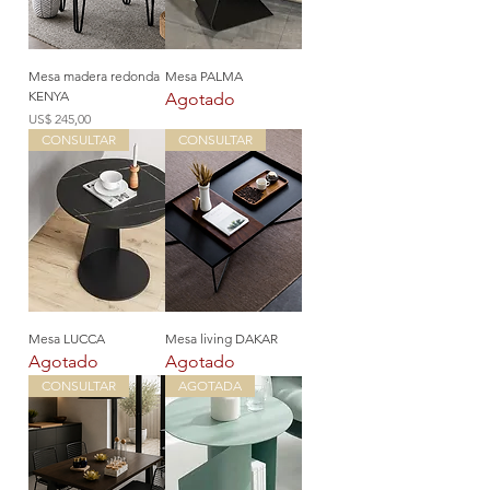
Mesa madera redonda
Mesa PALMA
KENYA
Agotado
Precio
US$ 245,00
CONSULTAR
CONSULTAR
Mesa LUCCA
Mesa living DAKAR
Agotado
Agotado
CONSULTAR
AGOTADA