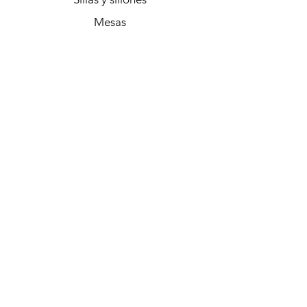
Mesas
Plegables
Sale
Regalos
Preguntas Frecuentes
Contacto
Accesorios
Suscribite a nuestra 
Newsletter
Email
*