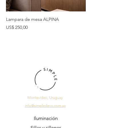
Lampara de mesa ALPINA
Lampara de mesa 
Precio
Precio
US$ 250,00
US$ 225,00
Montevideo, Uruguay
info@simpledeco.com.uy
Iluminación
Sillas y sillones