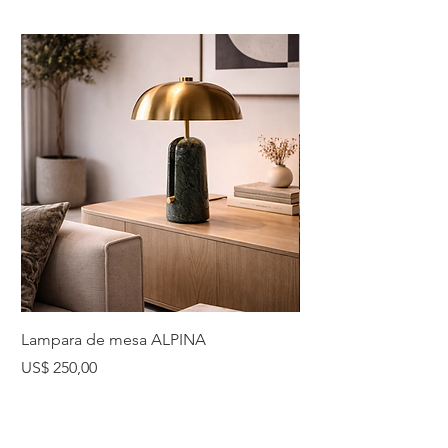
Lampara de mesa ALPINA
Lampara de mesa 
Precio
Precio
US$ 250,00
US$ 225,00