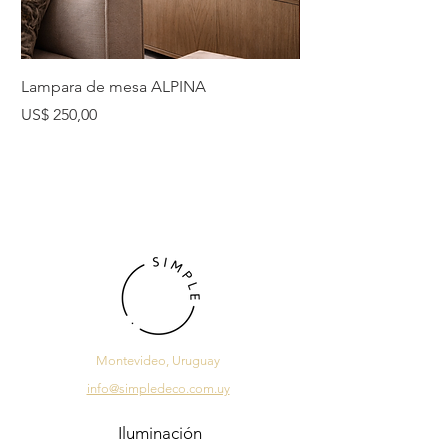
Lampara de mesa ALPINA
Lampara de mesa 
Precio
Precio
US$ 250,00
US$ 225,00
Montevideo, Uruguay
info@simpledeco.com.uy
Iluminación