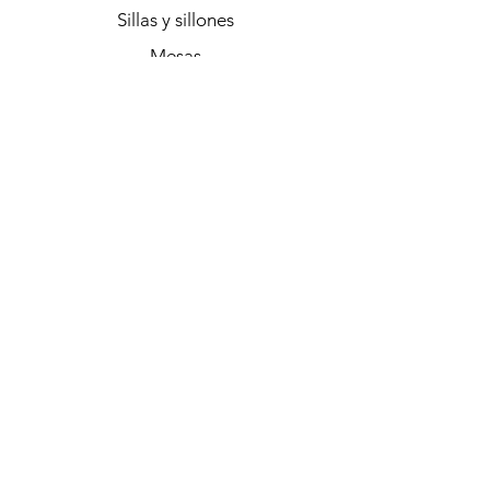
Sillas y sillones
Mesas
Plegables
Sale
Regalos
Preguntas Frecuentes
Contacto
Accesorios
Suscribite a nuestra 
Newsletter
Email
*