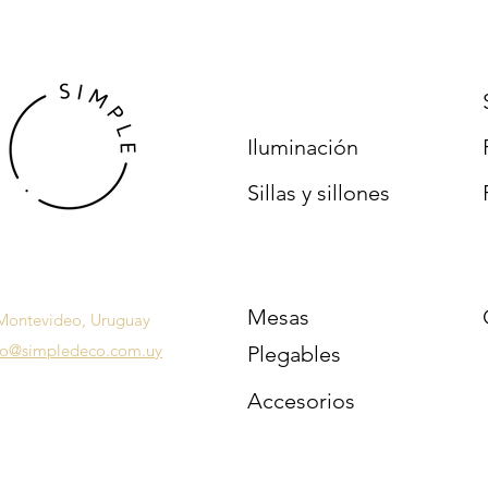
Iluminación
Sillas y sillones
Mesas
Montevideo, Uruguay
fo@simpledeco.com.uy
Plegables
Accesorios