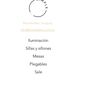
Montevideo, Uruguay
info@simpledeco.com.uy
Iluminación
Sillas y sillones
Mesas
Plegables
Sale
Regalos
Preguntas Frecuentes
Contacto
Accesorios