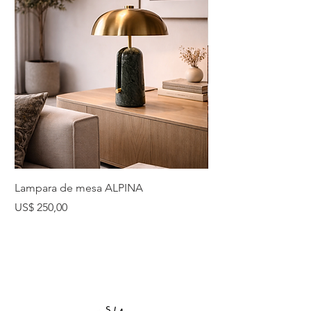
Lampara de mesa ALPINA
Lampara de mesa 
Precio
Precio
US$ 250,00
US$ 225,00