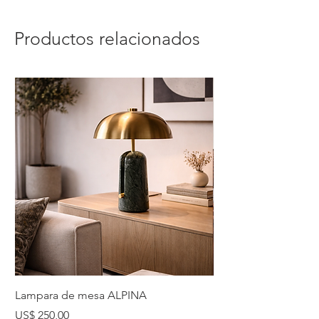
Productos relacionados
Lampara de mesa ALPINA
Lampara de mesa 
Precio
Precio
US$ 250,00
US$ 225,00