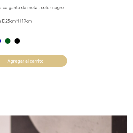
 colgante de metal, color negro
s D25cm*H19cm
Agregar al carrito