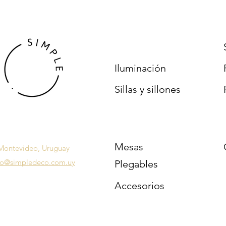
Iluminación
Sillas y sillones
Mesas
Montevideo, Uruguay
fo@simpledeco.com.uy
Plegables
Accesorios