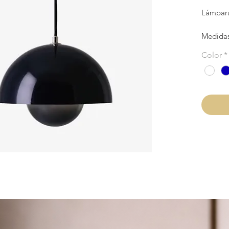
Lámpara
Medida
Color
*