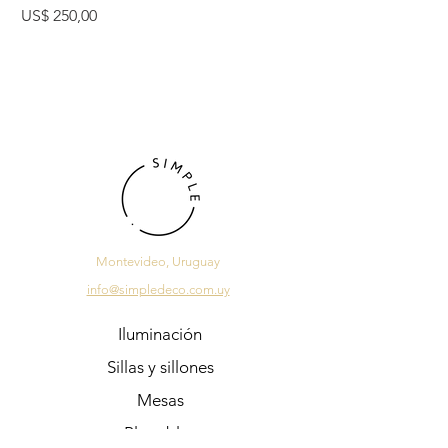
Precio
Precio
US$ 250,00
US$ 225,00
Montevideo, Uruguay
info@simpledeco.com.uy
Iluminación
Sillas y sillones
Mesas
Plegables