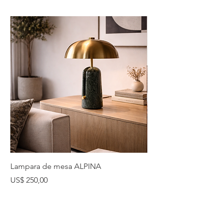
Lampara de mesa ALPINA
Lampara de mesa 
Precio
Precio
US$ 250,00
US$ 225,00