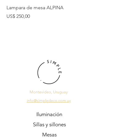
Lampara de mesa ALPINA
Lampara de mesa 
Precio
Precio
US$ 250,00
US$ 225,00
Montevideo, Uruguay
info@simpledeco.com.uy
Iluminación
Sillas y sillones
Mesas