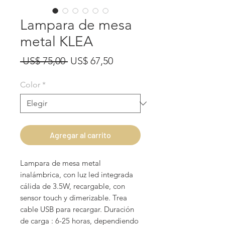
Lampara de mesa
metal KLEA
Precio
Precio
 US$ 75,00 
US$ 67,50
de
Color
*
oferta
Agregar al carrito
Lampara de mesa metal
inalámbrica, con luz led integrada
cálida de 3.5W, recargable, con
sensor touch y dimerizable. Trea
cable USB para recargar. Duración
de carga : 6-25 horas, dependiendo