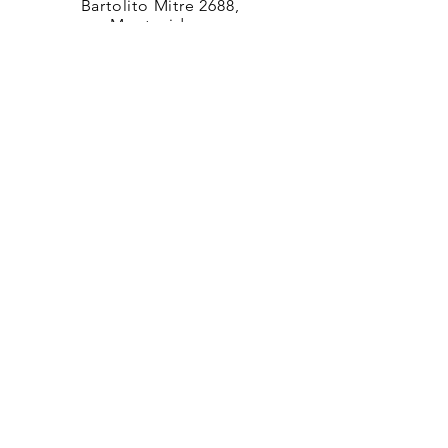
Bartolito Mitre 2688,
Montevideo.
092110274
info@simpledeco.com.uy
Nombre
Apellido
Email
Dejanos un mensaje