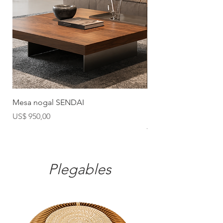
Mesa nogal SENDAI
Mesa comedor de ma
MILAN
Precio
US$ 950,00
Precio
US$ 1.190,00
Plegables