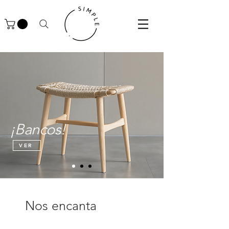
¡
Bancos
!
VER
Nos encanta