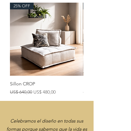
25% OFF
25% OFF
Sillon CROP
Sofa 2 cuerpos
Precio
Precio de oferta
Precio
US$ 640,00
US$ 480,00
US$ 1.150,00
Celebramos el diseño en todas sus
formas porque sabemos que la vida es