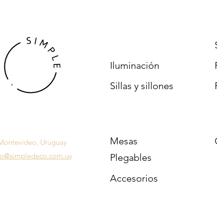
Iluminación
Sillas y sillones
Mesas
Montevideo, Uruguay
fo@simpledeco.com.uy
Plegables
Accesorios