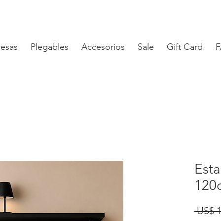
esas
Plegables
Accesorios
Sale
Gift Card
Esta
120
 US$ 1