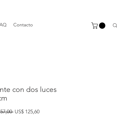
FAQ
Contacto
nte con dos luces
cm
Precio
Precio
57,00 
US$ 125,60