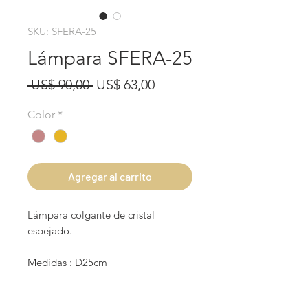
SKU: SFERA-25
Lámpara SFERA-25
Precio
Precio
 US$ 90,00 
US$ 63,00
de
Color
*
oferta
Agregar al carrito
Lámpara colgante de cristal
espejado.
Medidas : D25cm