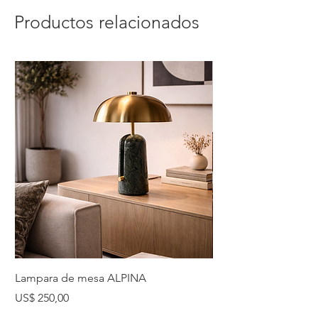
Productos relacionados
Lampara de mesa ALPINA
Lampara de mesa 
Precio
Precio
US$ 250,00
US$ 225,00