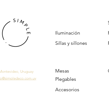
Iluminación
Sillas y sillones
Mesas
Montevideo, Uruguay
fo@simpledeco.com.uy
Plegables
Accesorios