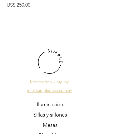
Precio
Precio
US$ 250,00
US$ 225,00
Montevideo, Uruguay
info@simpledeco.com.uy
Iluminación
Sillas y sillones
Mesas
Plegables