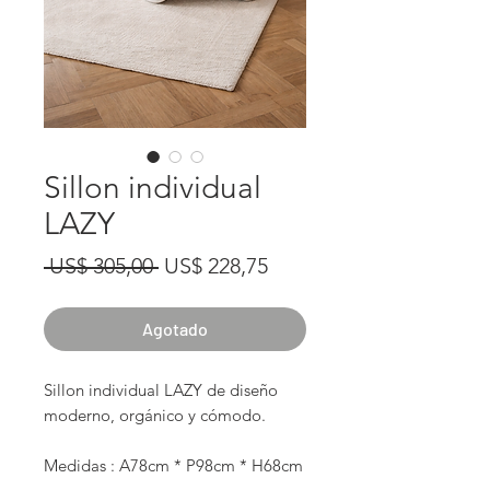
Sillon individual
LAZY
Precio
Precio
 US$ 305,00 
US$ 228,75
de
oferta
Agotado
Sillon individual LAZY de diseño
moderno, orgánico y cómodo.
Medidas : A78cm * P98cm * H68cm